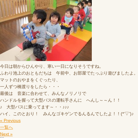
今日は朝からひんやり、寒い一日になりそうですね。
ふわり池上のおともだちは 午前中、お部屋でたっぷり遊びましたよ。
マットのおやまをくぐったり、
一人ずつ橋渡りをしたら・・・
最後は 音楽に合わせて、みんなノリノリで
ハンドルを握って大型バスの運転手さんに へんし～～ん！！
♪ 大型バスに乗ってます～・・♪♪♪
ハイ、このとおり！ みんなゴキゲンでるんるんでしたよ！！(*’▽’)♪
« Previous
一覧へ
Next »