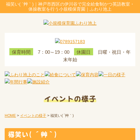
福笑い( ´艸｀)｜神戸市西区の伊川谷で完全給食制かつ英語教室・
体操教室を行う小規模保育園｜ふわり池上
7：00～19：00
日曜・祝日・年
保育時間
休園日
末年始
イベントの様子
HOME
>
イベントの様子
>
福笑い( ´艸｀)
福笑い( ´艸｀)