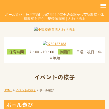
ボール遊び｜神戸市西区の伊川谷で完全給食制かつ英語教室・体
操教室を行う小規模保育園｜ふわり池上
7：00～19：00
日曜・祝日・年
保育時間
休園日
末年始
イベントの様子
HOME
>
イベントの様子
>
ボール遊び
ボール遊び