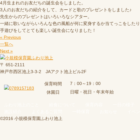
4月生まれのお友だちの誕生会をしました。
3人のお友だちの紹介をして、カードと歌のプレゼントをしました♪
先生からのプレゼントはいろいろなシアター。
一緒に歌いながらいろんな色の風船が何に変身するか当てっこをしたり
手遊びをしてとても楽しい誕生会になりました！
« Previous
一覧へ
Next »
〒 651-2111
神戸市西区池上3-3-2 JAアクト池上ビル2F
7：00～19：00
保育時間
日曜・祝日・年末年始
休園日
ふわり池上のこと
給食について
保育内容
一日の様子
施設紹介
よくあるご質問
一時保育
お知らせ
イベ
©2016 小規模保育園ふわり池上