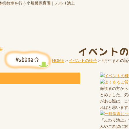
体操教室を行う小規模保育園｜ふわり池上
イベント
HOME
>
イベントの様子
>
4月生まれの誕
保護者の方から
とめました。気
がある際は、こ
ればと思います
『ふわり池上』
みやご希望に対