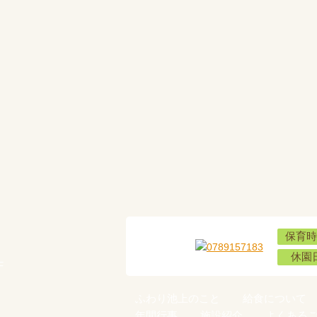
保育時
休園
F
ふわり池上のこと
給食について
年間行事
施設紹介
よくある