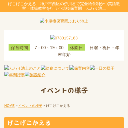
げこげこかえる｜神戸市西区の伊川谷で完全給食制かつ英語教
室・体操教室を行う小規模保育園｜ふわり池上
7：00～19：00
日曜・祝日・年
保育時間
休園日
末年始
イベントの様子
HOME
>
イベントの様子
>
げこげこかえる
げこげこかえる