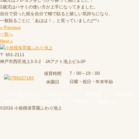
1歳児はクレヨンをしっかり握って描けました！
2歳児はハサミの使い方が上手になってきました。
自分で切った紙を自分で糊で貼ると嬉しい気持ちになり、
一枚貼るごとに「あはは！」と笑っていました(^^♪
« Previous
一覧へ
Next »
〒 651-2111
神戸市西区池上3-3-2 JAアクト池上ビル2F
7：00～19：00
保育時間
日曜・祝日・年末年始
休園日
ふわり池上のこと
給食について
保育内容
一日の様子
施設紹介
よくあるご質問
一時保育
お知らせ
イベ
©2016 小規模保育園ふわり池上