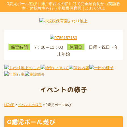
0歳児ボール遊び｜神戸市西区の伊川谷で完全給食制かつ英語教
室・体操教室を行う小規模保育園｜ふわり池上
7：00～19：00
日曜・祝日・年
保育時間
休園日
末年始
イベントの様子
HOME
>
イベントの様子
>
0歳児ボール遊び
0歳児ボール遊び