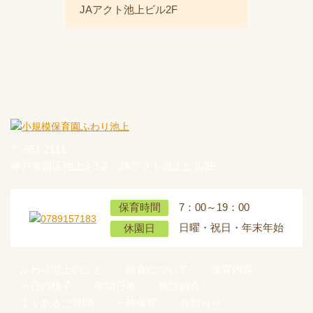
JAアクト池上ビル2F
〒 651-2111
神戸市西区池上3-3-2 JAアクト池上ビル2F
7：00～19：00
保育時間
日曜・祝日・年末年始
休園日
ふわり池上のこと
給食について
保育内容
一日の様子
年間行事
施設紹介
よくあるご質問
一時保育
お知らせ