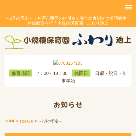
～2月の予定～｜神戸市西区の伊川谷で完全給食制かつ英語教室・
体操教室を行う小規模保育園｜ふわり池上
7：00～19：00
日曜・祝日・年
保育時間
休園日
末年始
お知らせ
HOME
>
お知らせ
>
～2月の予定～