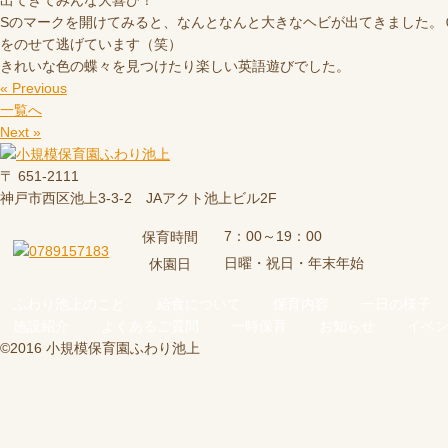
出てきてみんな大喜び！
Sのマークを開けてみると、なんとなんと大きなヘビが出てきました。
をのせて逃げています（笑）
きれいな色の蝶々を見つけたり楽しい英語遊びでした。
« Previous
一覧へ
Next »
〒 651-2111
神戸市西区池上3-3-2 JAアクト池上ビル2F
7：00～19：00
保育時間
日曜・祝日・年末年始
休園日
ふわり池上のこと
給食について
保育内容
一日の様子
施設紹介
よくあるご質問
一時保育
お知らせ
イベ
©2016 小規模保育園ふわり池上