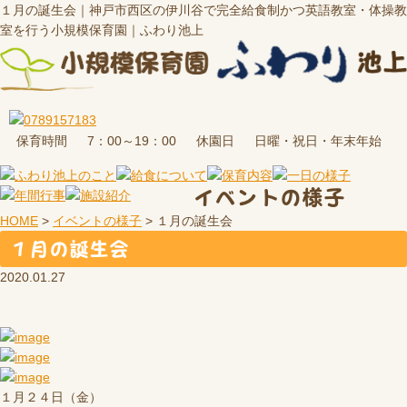
１月の誕生会｜神戸市西区の伊川谷で完全給食制かつ英語教室・体操教
室を行う小規模保育園｜ふわり池上
保育時間
休園日
7：00～19：00
日曜・祝日・年末年始
イベントの様子
HOME
>
イベントの様子
>
１月の誕生会
１月の誕生会
2020.01.27
１月２４日（金）