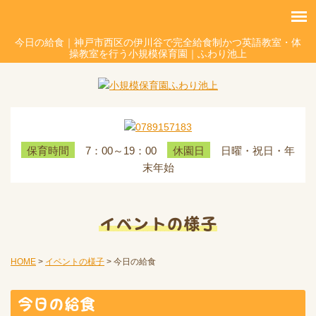
今日の給食｜神戸市西区の伊川谷で完全給食制かつ英語教室・体
操教室を行う小規模保育園｜ふわり池上
7：00～19：00
日曜・祝日・年
保育時間
休園日
末年始
イベントの様子
HOME
>
イベントの様子
>
今日の給食
今日の給食