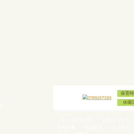
保育時
休園
F
ふわり池上のこと
給食について
年間行事
施設紹介
よくある