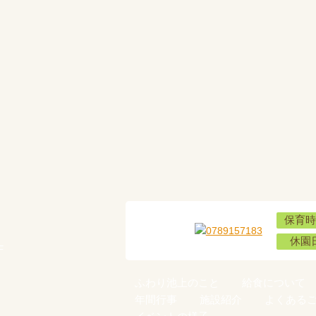
保育時
休園
F
ふわり池上のこと
給食について
年間行事
施設紹介
よくある