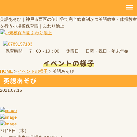
英語あそび｜神戸市西区の伊川谷で完全給食制かつ英語教室・体操教室
を行う小規模保育園｜ふわり池上
保育時間
休園日
7：00～19：00
日曜・祝日・年末年始
イベントの様子
HOME
>
イベントの様子
>
英語あそび
英語あそび
2021.07.15
7月15日（木）