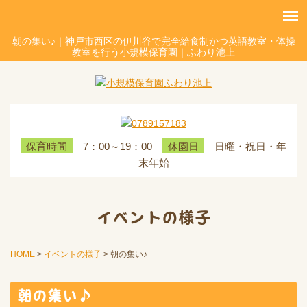
朝の集い♪｜神戸市西区の伊川谷で完全給食制かつ英語教室・体操
教室を行う小規模保育園｜ふわり池上
7：00～19：00
日曜・祝日・年
保育時間
休園日
末年始
イベントの様子
HOME
>
イベントの様子
>
朝の集い♪
朝の集い♪