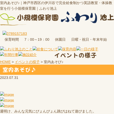
室内あそび♪｜神戸市西区の伊川谷で完全給食制かつ英語教室・体操教
室を行う小規模保育園｜ふわり池上
保育時間
休園日
7：00～19：00
日曜・祝日・年末年始
イベントの様子
HOME
>
イベントの様子
>
室内あそび♪
室内あそび♪
2023.07.31
週明け、みんな元気にぴょんぴょん跳びはねて遊びました。