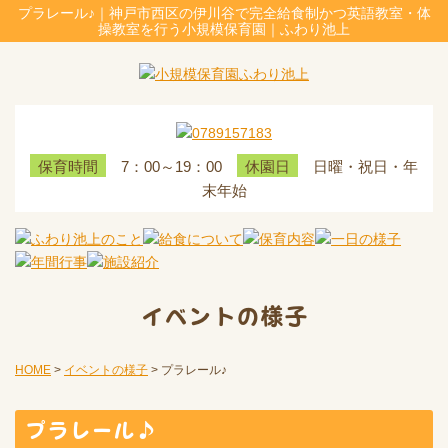
プラレール♪｜神戸市西区の伊川谷で完全給食制かつ英語教室・体
操教室を行う小規模保育園｜ふわり池上
7：00～19：00
日曜・祝日・年
保育時間
休園日
末年始
イベントの様子
HOME
>
イベントの様子
>
プラレール♪
プラレール♪