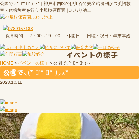
公園で⸜(* ॑꒳ ॑* )⸝⋆*｜神戸市西区の伊川谷で完全給食制かつ英語教
室・体操教室を行う小規模保育園｜ふわり池上
保育時間
休園日
7：00～19：00
日曜・祝日・年末年始
イベントの様子
HOME
>
イベントの様子
>
公園で⸜(* ॑꒳ ॑* )⸝⋆*
公園で⸜(* ॑꒳ ॑* )⸝⋆*
2023.10.11