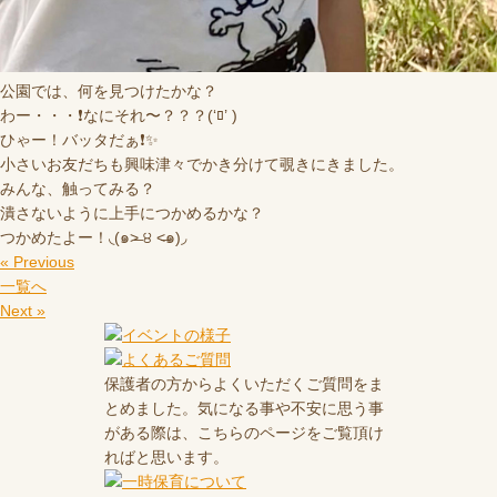
公園では、何を見つけたかな？
わー・・・❗️なにそれ〜？？？(‘ﾛ’ )
ひゃー！バッタだぁ❗️✨
小さいお友だちも興味津々でかき分けて覗きにきました。
みんな、触ってみる？
潰さないように上手につかめるかな？
つかめたよー！◟(๑˃̶ ੪ ˂̶๑)◞
« Previous
一覧へ
Next »
保護者の方からよくいただくご質問をま
とめました。気になる事や不安に思う事
がある際は、こちらのページをご覧頂け
ればと思います。