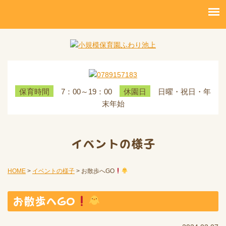
7：00～19：00
日曜・祝日・年
保育時間
休園日
末年始
イベントの様子
HOME
>
イベントの様子
>
お散歩へGO
お散歩へGO