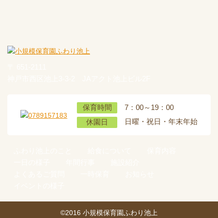
〒 651-2111
神戸市西区池上3-3-2 JAアクト池上ビル2F
7：00～19：00
保育時間
日曜・祝日・年末年始
休園日
ふわり池上のこと
給食について
保育内容
一日の様子
年間行事
施設紹介
よくあるご質問
一時保育
お知らせ
イベントの様子
©2016 小規模保育園ふわり池上