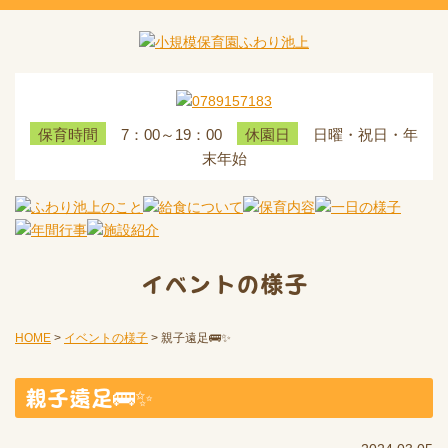
7：00～19：00
日曜・祝日・年
保育時間
休園日
末年始
イベントの様子
HOME
>
イベントの様子
>
親子遠足🚌✨
親子遠足🚌✨