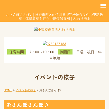
おさんぽさんぽ♪｜神戸市西区の伊川谷で完全給食制かつ英語教
室・体操教室を行う小規模保育園｜ふわり池上
7：00～19：00
日曜・祝日・年
保育時間
休園日
末年始
イベントの様子
HOME
>
イベントの様子
>
おさんぽさんぽ♪
おさんぽさんぽ♪