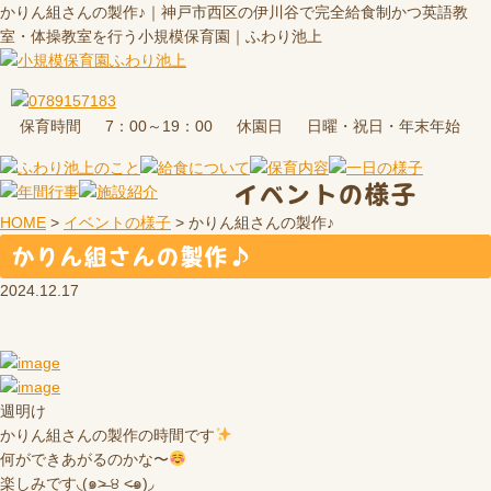
かりん組さんの製作♪｜神戸市西区の伊川谷で完全給食制かつ英語教
室・体操教室を行う小規模保育園｜ふわり池上
保育時間
休園日
7：00～19：00
日曜・祝日・年末年始
イベントの様子
HOME
>
イベントの様子
>
かりん組さんの製作♪
かりん組さんの製作♪
2024.12.17
週明け
かりん組さんの製作の時間です
何ができあがるのかな〜
楽しみです◟(๑˃̶ ੪ ˂̶๑)◞