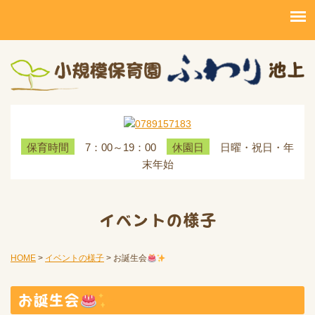
7：00～19：00
日曜・祝日・年
保育時間
休園日
末年始
イベントの様子
HOME
>
イベントの様子
>
お誕生会
お誕生会