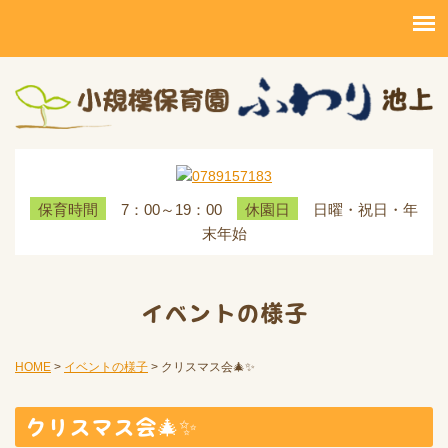
7：00～19：00
日曜・祝日・年
保育時間
休園日
末年始
イベントの様子
HOME
>
イベントの様子
>
クリスマス会🎄✨
クリスマス会🎄✨