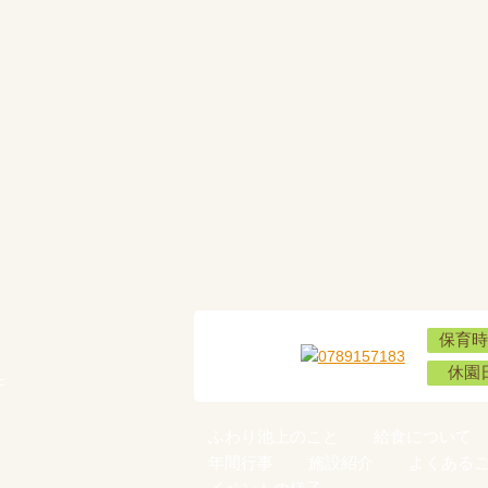
保育時
休園
F
ふわり池上のこと
給食について
年間行事
施設紹介
よくある