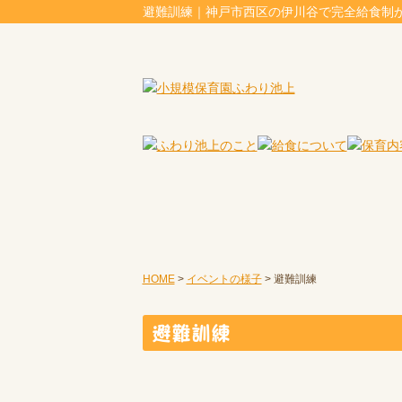
避難訓練｜神戸市西区の伊川谷で完全給食制
HOME
>
イベントの様子
>
避難訓練
避難訓練