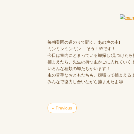
毎朝登園の道のりで聞く、あの声の主❗️
ミンミンミンミン… そう！蝉です！
今日は室内にとまっている蝉探し❗️見つけた
捕まえたら、先生の持つ虫かごに入れていくよ
いろんな種類の蝉たちがいます！
虫の苦手なおともだちも、頑張って捕まえる
みんなで協力し合いながら捕まえたよ😆
« Previous