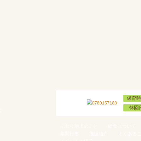
保育時
休園
F
ふわり池上のこと
給食について
年間行事
施設紹介
よくある