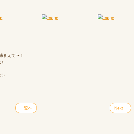
ら捕まえて〜！
♪
よ✨
一覧へ
Next »