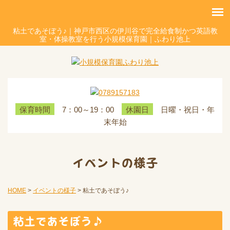
粘土であそぼう♪｜神戸市西区の伊川谷で完全給食制かつ英語教
室・体操教室を行う小規模保育園｜ふわり池上
7：00～19：00
日曜・祝日・年
保育時間
休園日
末年始
イベントの様子
HOME
>
イベントの様子
>
粘土であそぼう♪
粘土であそぼう♪