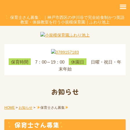
保育士さん募集
｜神戸市西区の伊川谷で完全給食制かつ英語
教室・体操教室を行う小規模保育園｜ふわり池上
7：00～19：00
日曜・祝日・年
保育時間
休園日
末年始
お知らせ
HOME
>
お知らせ
>
保育士さん募集
保育士さん募集