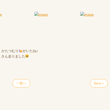
、かたつむり
がいたね♪
くさん走りました
一覧へ
Next »