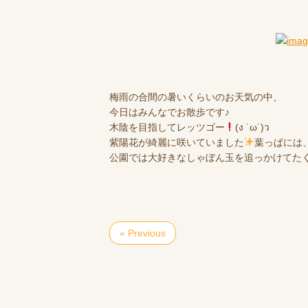
梅雨の合間の暑いくらいのお天気の中、
今日はみんなでお散歩です♪
木陰を目指してレッツゴー
(ง ˙ω˙)ว
紫陽花が綺麗に咲いていました
葉っぱには
公園では大好きなしゃぼん玉を追っかけてた
« Previous