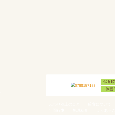
保育時
休園
F
ふわり池上のこと
給食について
年間行事
施設紹介
よくある