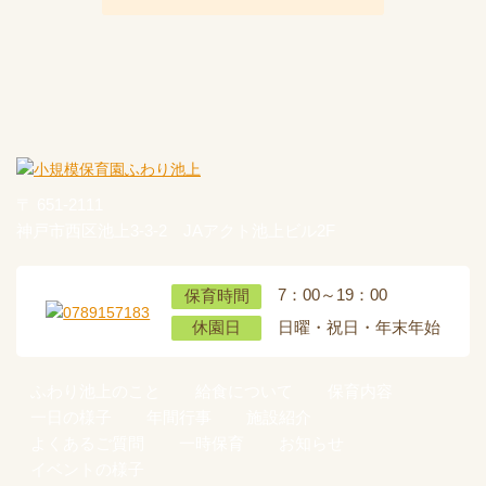
〒 651-2111
神戸市西区池上3-3-2 JAアクト池上ビル2F
7：00～19：00
保育時間
日曜・祝日・年末年始
休園日
ふわり池上のこと
給食について
保育内容
一日の様子
年間行事
施設紹介
よくあるご質問
一時保育
お知らせ
イベントの様子