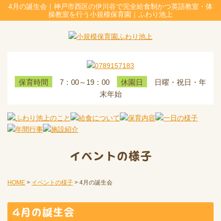
4月の誕生会｜神戸市西区の伊川谷で完全給食制かつ英語教室・体
操教室を行う小規模保育園｜ふわり池上
7：00～19：00
日曜・祝日・年
保育時間
休園日
末年始
イベントの様子
HOME
>
イベントの様子
>
4月の誕生会
4月の誕生会