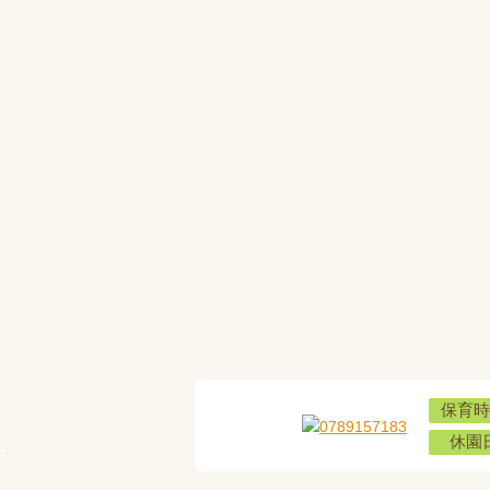
保育時
休園
F