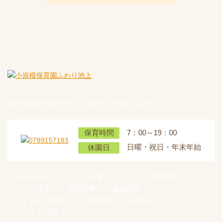
〒 651-2111
神戸市西区池上3-3-2 JAアクト池上ビル2F
7：00～19：00
保育時間
日曜・祝日・年末年始
休園日
ふわり池上のこと
給食について
保育内容
一日の様子
年間行事
施設紹介
よくあるご質問
一時保育
お知らせ
イベントの様子