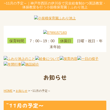
~11月の予定～｜神戸市西区の伊川谷で完全給食制かつ英語教室・
体操教室を行う小規模保育園｜ふわり池上
7：00～19：00
日曜・祝日・年
保育時間
休園日
末年始
お知らせ
HOME
>
お知らせ
>
~11月の予定～
~11月の予定～