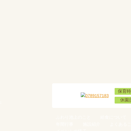
保育時
休園
F
ふわり池上のこと
給食について
年間行事
施設紹介
よくある