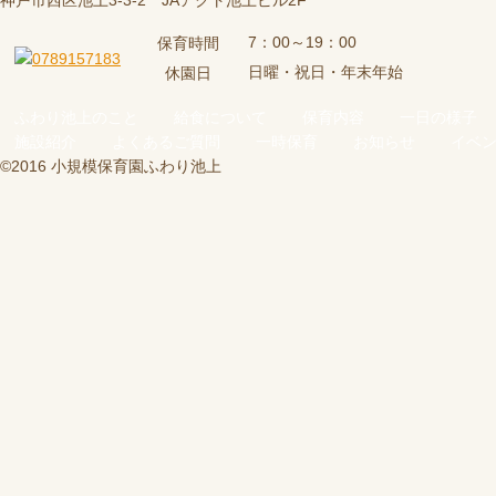
神戸市西区池上3-3-2 JAアクト池上ビル2F
7：00～19：00
保育時間
日曜・祝日・年末年始
休園日
ふわり池上のこと
給食について
保育内容
一日の様子
施設紹介
よくあるご質問
一時保育
お知らせ
イベ
©2016 小規模保育園ふわり池上