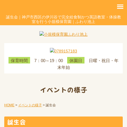
誕生会｜神戸市西区の伊川谷で完全給食制かつ英語教室・体操教
室を行う小規模保育園｜ふわり池上
7：00～19：00
日曜・祝日・年
保育時間
休園日
末年始
イベントの様子
HOME
>
イベントの様子
>
誕生会
誕生会