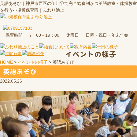
英語あそび｜神戸市西区の伊川谷で完全給食制かつ英語教室・体操教室
を行う小規模保育園｜ふわり池上
保育時間
休園日
7：00～19：00
日曜・祝日・年末年始
イベントの様子
HOME
>
イベントの様子
>
英語あそび
英語あそび
2022.05.26