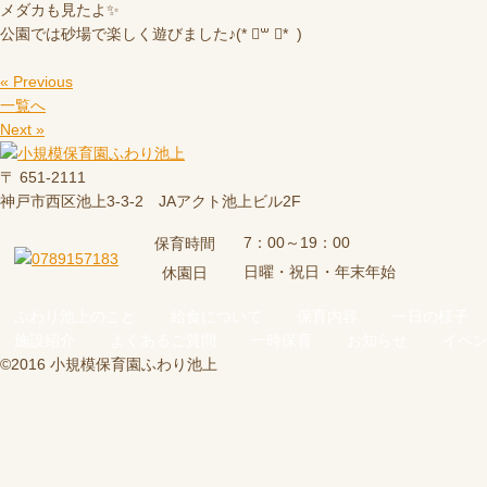
メダカも見たよ✨
公園では砂場で楽しく遊びました♪(* ॑꒳ ॑* )
« Previous
一覧へ
Next »
〒 651-2111
神戸市西区池上3-3-2 JAアクト池上ビル2F
7：00～19：00
保育時間
日曜・祝日・年末年始
休園日
ふわり池上のこと
給食について
保育内容
一日の様子
施設紹介
よくあるご質問
一時保育
お知らせ
イベ
©2016 小規模保育園ふわり池上