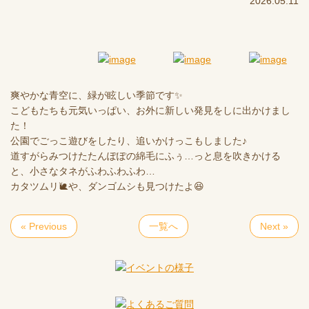
2026.05.11
爽やかな青空に、緑が眩しい季節です✨
こどもたちも元気いっぱい、お外に新しい発見をしに出かけまし
た！
公園でごっこ遊びをしたり、追いかけっこもしました♪
道すがらみつけたたんぽぽの綿毛にふぅ…っと息を吹きかける
と、小さなタネがふわふわふわ…
カタツムリ🐌や、ダンゴムシも見つけたよ😆
« Previous
一覧へ
Next »